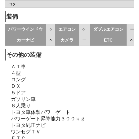
トヨタ
装備
パワーウインドウ
○
エアコン
○
ダブルエアコン
ー
カーナビ
○
カメラ
ー
ETC
○
その他の装備
ＡＴ車
４型
ロング
ＤＸ
５ドア
ガソリン車
６人乗り
トヨタ車体製パワーゲート
パワーゲート昇降能力３００ｋｇ
トヨタ純正ナビ
ワンセグＴＶ
ＥＴＣ