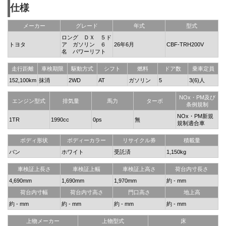
仕様
メーカー
グレード
年式
型式
ロング ＤＸ ５ド
トヨタ
ア ガソリン ６
26年6月
CBF-TRH200V
名 パワーリフト
走行距離
車検期限
駆動方式
シフト
燃料
ドア数
乗車定員
152,100km
抹消
2WD
AT
ガソリン
5
3(6)人
NOx・PM及び
エンジン型式
排気量
馬力
ターボ
条例規制
NOx・PM新規
1TR
1990cc
0ps
無
規制適合車
ボディ形状
ボディーカラー
リサイクル券
積載量
バン
ホワイト
受託済
1,150kg
車検証上長さ
車検証上幅
車検証上高さ
荷台内寸長さ
4,690mm
1,690mm
1,970mm
約 - mm
荷台内寸幅
荷台内寸高さ
門口高さ
地上高
約 - mm
約 - mm
約 - mm
約 - mm
上物メーカー
上物型式
床