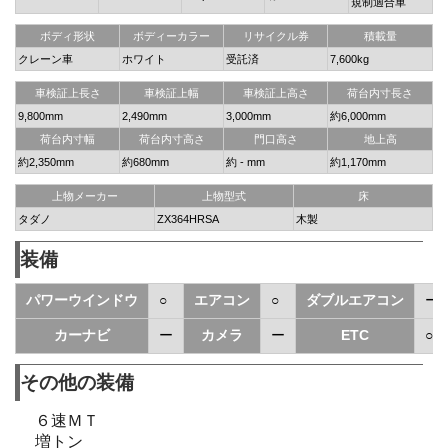
規制適合車
ボディ形状
ボディーカラー
リサイクル券
積載量
クレーン車
ホワイト
受託済
7,600kg
車検証上長さ
車検証上幅
車検証上高さ
荷台内寸長さ
9,800mm
2,490mm
3,000mm
約6,000mm
荷台内寸幅
荷台内寸高さ
門口高さ
地上高
約2,350mm
約680mm
約 - mm
約1,170mm
上物メーカー
上物型式
床
タダノ
ZX364HRSA
木製
装備
パワーウインドウ
○
エアコン
○
ダブルエアコン
ー
カーナビ
ー
カメラ
ー
ETC
○
その他の装備
６速ＭＴ
増トン