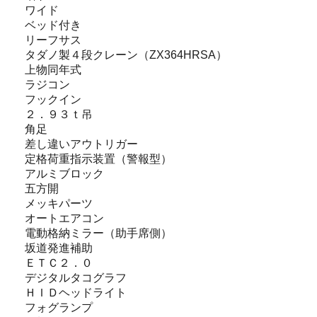
ワイド
ベッド付き
リーフサス
タダノ製４段クレーン（ZX364HRSA）
上物同年式
ラジコン
フックイン
２．９３ｔ吊
角足
差し違いアウトリガー
定格荷重指示装置（警報型）
アルミブロック
五方開
メッキパーツ
オートエアコン
電動格納ミラー（助手席側）
坂道発進補助
ＥＴＣ２．０
デジタルタコグラフ
ＨＩＤヘッドライト
フォグランプ