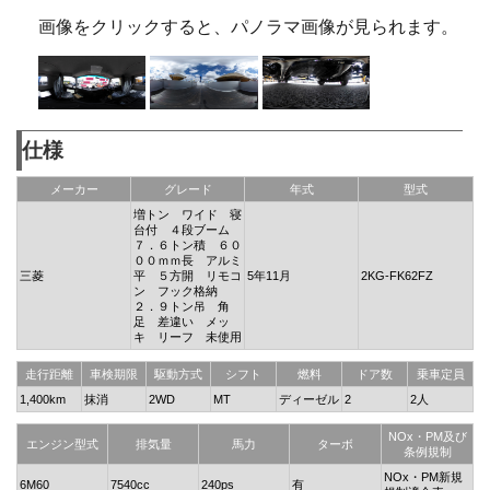
画像をクリックすると、パノラマ画像が見られます。
仕様
メーカー
グレード
年式
型式
増トン ワイド 寝
台付 ４段ブーム
７．６トン積 ６０
００ｍｍ長 アルミ
三菱
平 ５方開 リモコ
5年11月
2KG-FK62FZ
ン フック格納
２．９トン吊 角
足 差違い メッ
キ リーフ 未使用
走行距離
車検期限
駆動方式
シフト
燃料
ドア数
乗車定員
1,400km
抹消
2WD
MT
ディーゼル
2
2人
NOx・PM及び
エンジン型式
排気量
馬力
ターボ
条例規制
NOx・PM新規
6M60
7540cc
240ps
有