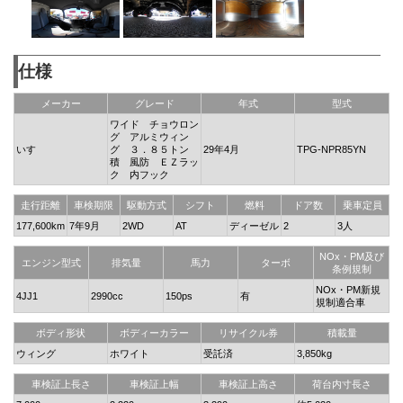
仕様
メーカー
グレード
年式
型式
ワイド チョウロン
グ アルミウィン
いすゞ
グ ３．８５トン
29年4月
TPG-NPR85YN
積 風防 ＥＺラッ
ク 内フック
走行距離
車検期限
駆動方式
シフト
燃料
ドア数
乗車定員
177,600km
7年9月
2WD
AT
ディーゼル
2
3人
NOx・PM及び
エンジン型式
排気量
馬力
ターボ
条例規制
NOx・PM新規
4JJ1
2990cc
150ps
有
規制適合車
ボディ形状
ボディーカラー
リサイクル券
積載量
ウィング
ホワイト
受託済
3,850kg
車検証上長さ
車検証上幅
車検証上高さ
荷台内寸長さ