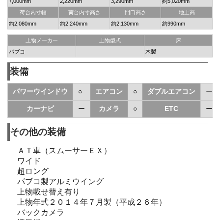
7,000mm
2,220mm
3,290mm
約5,020mm
荷台内寸幅
荷台内寸高さ
門口高さ
地上高
約2,080mm
約2,240mm
約2,130mm
約990mm
上物メーカー
上物型式
床
パブコ
木製
装備
パワーウインドウ
○
エアコン
○
ダブルエアコン
ー
カーナビ
ー
カメラ
○
ETC
ー
その他の装備
ＡＴ車（スムーサーＥＸ）
ワイド
超ロング
パブコ製アルミウイング
上物載せ替え有り
上物年式２０１４年７月製（平成２６年）
バックカメラ