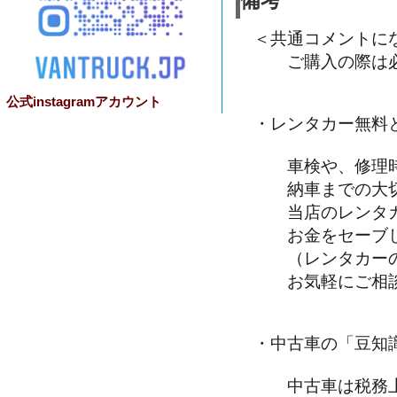
備考
＜共通コメントに
ご購入の際は必
公式instagramアカウント
・レンタカー無料
車検や、修理時
納車までの大切
当店のレンタカ
お金をセーブし
（レンタカーの
お気軽にご相談
・中古車の「豆知
中古車は税務上