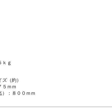
５ｋｇ
イズ（約）
７５ｍｍ
迄）：８００ｍｍ