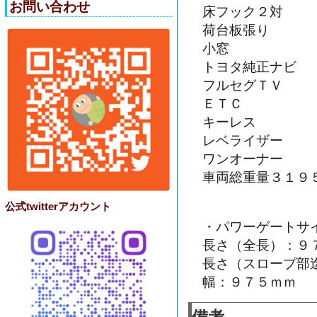
お問い合わせ
床フック２対
荷台板張り
小窓
トヨタ純正ナビ
フルセグＴＶ
ＥＴＣ
キーレス
レベライザー
ワンオーナー
車両総重量３１９
公式twitterアカウント
・パワーゲートサ
長さ（全長）：９
長さ（スロープ部
幅：９７５ｍｍ