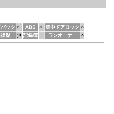
アバック
○
ABS
○
集中ドアロック
○
修復歴
無
記録簿
ー
ワンオーナー
○