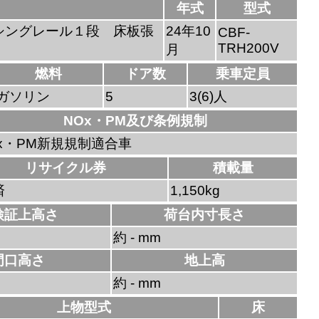
年式
型式
シングレール１段 床板張
24年10
CBF-
TRH200V
月
燃料
ドア数
乗車定員
ガソリン
5
3(6)人
NOx・PM及び条例規制
x・PM新規規制適合車
リサイクル券
積載量
済
1,150kg
検証上高さ
荷台内寸長さ
約 - mm
門口高さ
地上高
約 - mm
上物型式
床