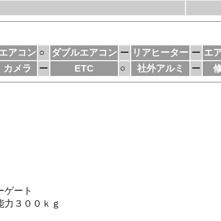
エアコン
○
ダブルエアコン
ー
リアヒーター
ー
エ
カメラ
ー
ETC
○
社外アルミ
ー
ーゲート
能力３００ｋｇ