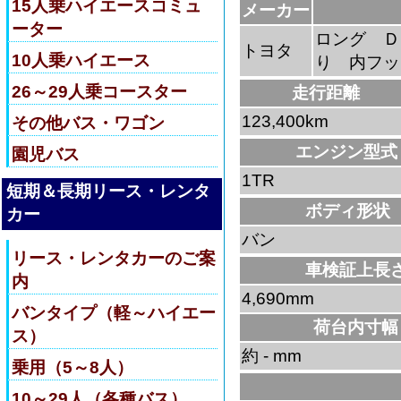
15人乗ハイエースコミュ
メーカー
ーター
ロング Ｄ
トヨタ
10人乗ハイエース
り 内フッ
26～29人乗コースター
走行距離
123,400km
その他バス・ワゴン
エンジン型式
園児バス
1TR
短期＆長期リース・レンタ
ボディ形状
カー
バン
リース・レンタカーのご案
車検証上長
内
4,690mm
バンタイプ（軽～ハイエー
荷台内寸幅
ス）
約 - mm
乗用（5～8人）
10～29人（各種バス）