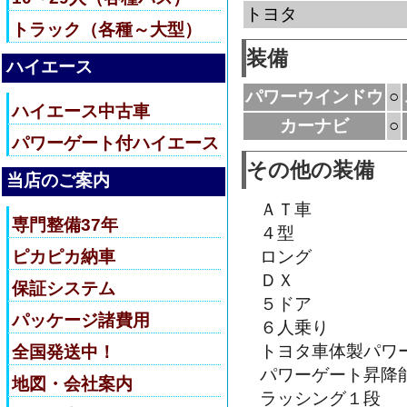
トヨタ
トラック（各種～大型）
装備
ハイエース
パワーウインドウ
○
ハイエース中古車
カーナビ
○
パワーゲート付ハイエース
その他の装備
当店のご案内
ＡＴ車
専門整備37年
４型
ピカピカ納車
ロング
ＤＸ
保証システム
５ドア
パッケージ諸費用
６人乗り
トヨタ車体製パワ
全国発送中！
パワーゲート昇降
地図・会社案内
ラッシング１段