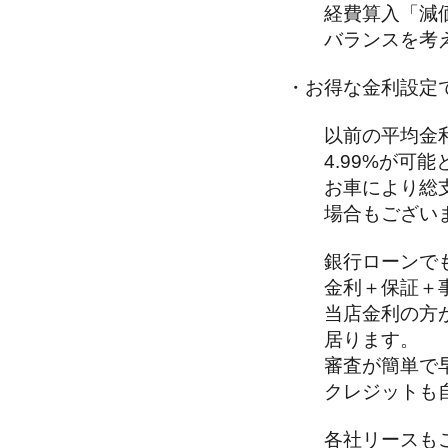
経費算入「減価
バランスを考え
・お得な金利設定
以前の平均金利
4.99%が可能
お車により総支
場合もございま
銀行ローンで
金利＋保証＋事
当店金利の方が
居ります。
審査が簡単で
クレジットも自
各社リースもご