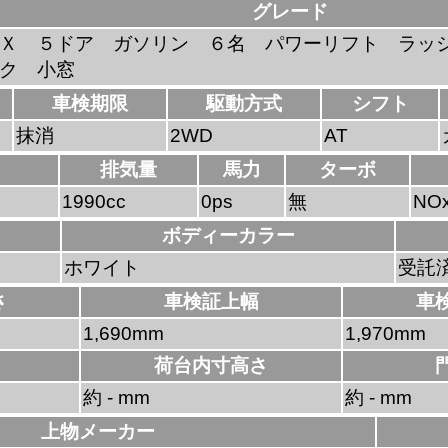
グレード
Ｘ ５ドア ガソリン ６名 パワーリフト ラッ
ク 小窓
車検期限
駆動方式
シフト
抹消
2WD
AT
排気量
馬力
ターボ
1990cc
0ps
無
NO
ボディーカラー
ホワイト
受託
さ
車検証上幅
車
1,690mm
1,970mm
荷台内寸高さ
約 - mm
約 - mm
上物メーカー