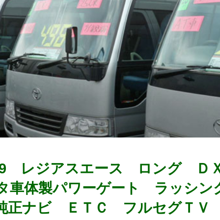
0519 レジアスエース ロング 
タ車体製パワーゲート ラッシン
純正ナビ ＥＴＣ フルセグＴＶ