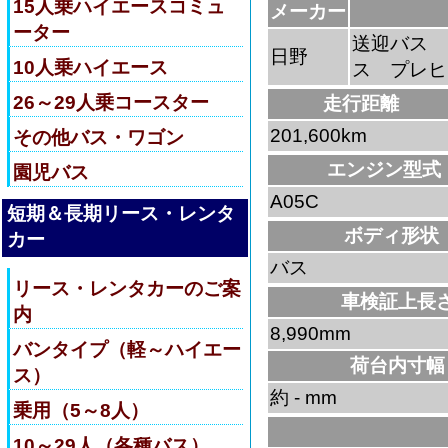
15人乗ハイエースコミュ
メーカー
ーター
送迎バス 
日野
10人乗ハイエース
ス プレヒ
26～29人乗コースター
走行距離
201,600km
その他バス・ワゴン
エンジン型式
園児バス
A05C
短期＆長期リース・レンタ
ボディ形状
カー
バス
リース・レンタカーのご案
車検証上長
内
8,990mm
バンタイプ（軽～ハイエー
荷台内寸幅
ス）
約 - mm
乗用（5～8人）
10～29人（各種バス）