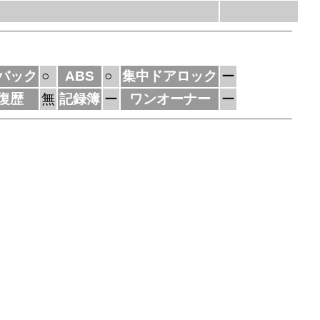
バック
○
ABS
○
集中ドアロック
ー
復歴
無
記録簿
ー
ワンオーナー
ー