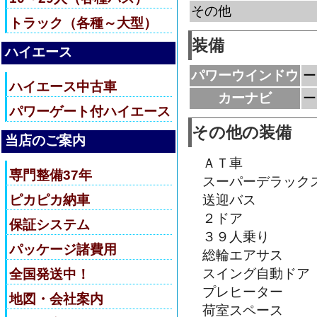
その他
トラック（各種～大型）
装備
ハイエース
パワーウインドウ
ー
ハイエース中古車
カーナビ
ー
パワーゲート付ハイエース
その他の装備
当店のご案内
ＡＴ車
専門整備37年
スーパーデラック
ピカピカ納車
送迎バス
２ドア
保証システム
３９人乗り
パッケージ諸費用
総輪エアサス
スイング自動ドア
全国発送中！
プレヒーター
地図・会社案内
荷室スペース