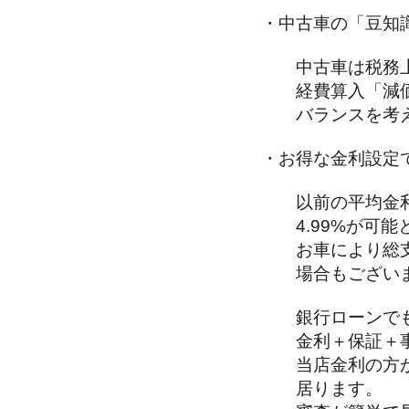
・中古車の「豆知
中古車は税務上
経費算入「減価
バランスを考え
・お得な金利設定
以前の平均金利
4.99%が可能
お車により総支
場合もございま
銀行ローンで
金利＋保証＋事
当店金利の方が
居ります。