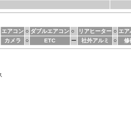
エアコン
○
ダブルエアコン
○
リアヒーター
○
エア
カメラ
○
ETC
ー
社外アルミ
○
修
ス