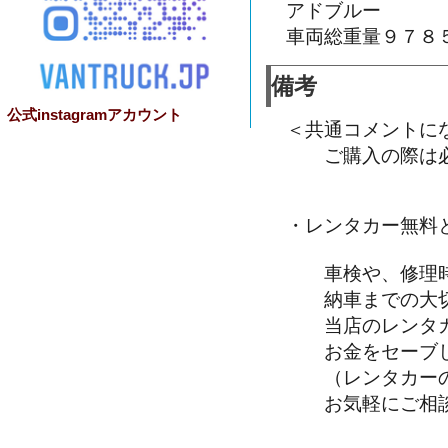
アドブルー
車両総重量９７８
備考
公式instagramアカウント
＜共通コメントに
ご購入の際は必
・レンタカー無料
車検や、修理時
納車までの大切
当店のレンタカ
お金をセーブし
（レンタカーの
お気軽にご相談