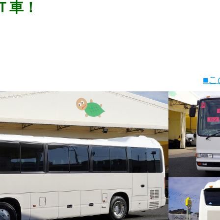
Ｔ車！
■