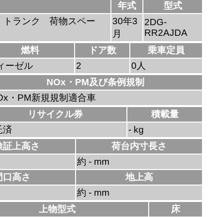
年式
型式
 トランク 荷物スペー
30年3
2DG-
RR2AJDA
月
燃料
ドア数
乗車定員
ィーゼル
2
0人
NOx・PM及び条例規制
Ox・PM新規規制適合車
リサイクル券
積載量
託済
- kg
検証上高さ
荷台内寸長さ
約 - mm
門口高さ
地上高
約 - mm
上物型式
床