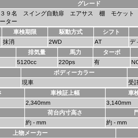
グレード
３９名 スイング自動扉 エアサス 棚 モケット
ーター
車検期限
駆動方式
シフト
抹消
2WD
AT
デ
排気量
馬力
ターボ
5120cc
220ps
有
N
ボディーカラー
現車
受
さ
車検証上幅
車
2,340mm
3,140mm
荷台内寸高さ
約 - mm
約 - mm
上物メーカー