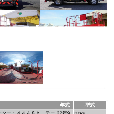
年式
型式
ーター：４４４８ｈ テー
22年9
PDG-