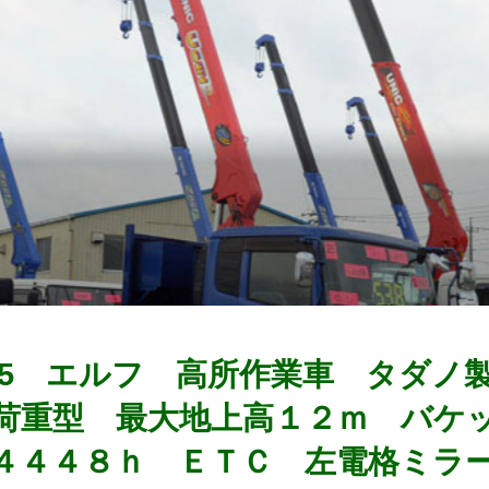
0255 エルフ 高所作業車 タダ
荷重型 最大地上高１２ｍ バケ
４４４８ｈ ＥＴＣ 左電格ミラ