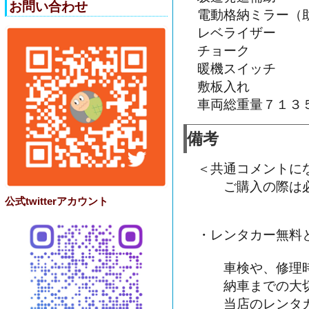
お問い合わせ
電動格納ミラー（
レベライザー
チョーク
暖機スイッチ
敷板入れ
車両総重量７１３
備考
＜共通コメントに
ご購入の際は必
公式twitterアカウント
・レンタカー無料
車検や、修理時
納車までの大切
当店のレンタカ