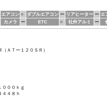
エアコン
○
ダブルエアコン
ー
リアヒーター
ー
エ
カメラ
ー
ETC
○
社外アルミ
ー
車（ＡＴー１２０ＳＲ）
１０００ｋｇ
４４４８ｈ