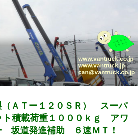
www.vantruck.co.jp
www.vantruck.jp
can@vantruck.co.jp
ノ製（ＡＴー１２０ＳＲ） スーパ
ット積載荷重１０００ｋｇ アワ
ー 坂道発進補助 ６速ＭＴ！