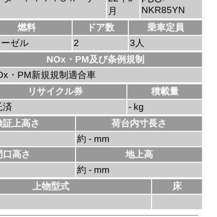
NKR85YN
月
燃料
ドア数
乗車定員
ィーゼル
2
3人
NOx・PM及び条例規制
Ox・PM新規規制適合車
リサイクル券
積載量
託済
- kg
検証上高さ
荷台内寸長さ
約 - mm
門口高さ
地上高
約 - mm
上物型式
床