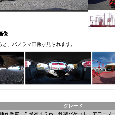
画像
ると、パノラマ画像が見られます。
グレード
所作業車 作業高１２ｍ 鉄製バケット アワーメ