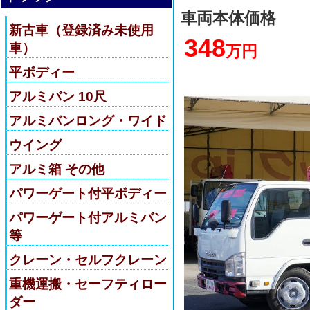
車両本体価格
新古車（登録済み未使用
348
車）
万円
平ボディー
アルミバン 10尺
アルミバンロング・ワイド
ウイング
アルミ箱 その他
パワーゲート付平ボディー
パワーゲート付アルミバン
等
クレーン・セルフクレーン
重機運搬・セーフティロー
ダー