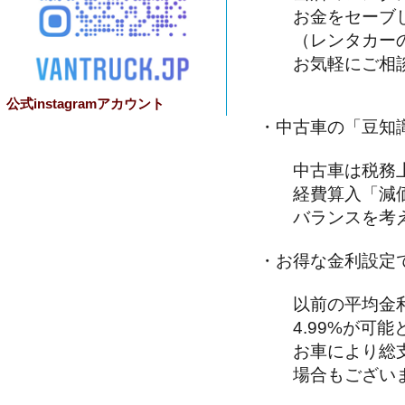
お金をセーブし
（レンタカーの
お気軽にご相談
公式instagramアカウント
・中古車の「豆知
中古車は税務上
経費算入「減価
バランスを考え
・お得な金利設定
以前の平均金利
4.99%が可能
お車により総支
場合もございま