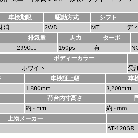
車検期限
駆動方式
シフト
抹消
2WD
MT
デ
排気量
馬力
ターボ
2990cc
150ps
有
N
ボディーカラー
ホワイト
受
さ
車検証上幅
車
1,880mm
3,200mm
荷台内寸高さ
約 - mm
約 - mm
上物メーカー
AT-120SR