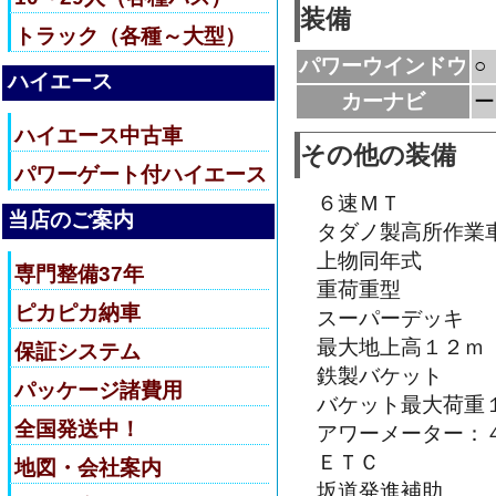
装備
トラック（各種～大型）
パワーウインドウ
○
ハイエース
カーナビ
ー
ハイエース中古車
その他の装備
パワーゲート付ハイエース
６速ＭＴ
当店のご案内
タダノ製高所作業
上物同年式
専門整備37年
重荷重型
ピカピカ納車
スーパーデッキ
最大地上高１２ｍ
保証システム
鉄製バケット
パッケージ諸費用
バケット最大荷重
全国発送中！
アワーメーター：
ＥＴＣ
地図・会社案内
坂道発進補助