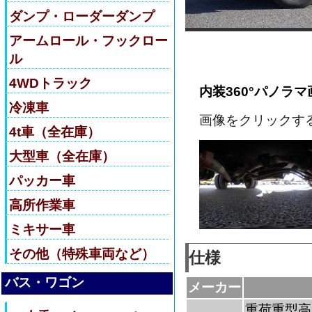
ダンプ・ローダーダンプ
アームロール・フックロー
ル
4WDトラック
内装360°パノラマ
冷凍車
画像をクリックす
4t車（全在庫）
大型車（全在庫）
パッカー車
高所作業車
ミキサー車
その他（特殊車両など）
仕様
バス・ワゴン
メーカー
重荷重型高