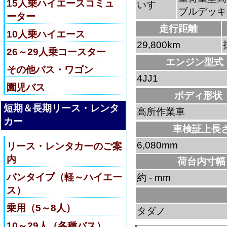
15人乗ハイエースコミュ
いすゞ
ブルデッキ
ーター
走行距離
10人乗ハイエース
29,800km
26～29人乗コースター
エンジン型式
その他バス・ワゴン
4JJ1
園児バス
ボディ形状
短期＆長期リース・レンタ
高所作業車
カー
車検証上長
6,080mm
リース・レンタカーのご案
内
荷台内寸幅
バンタイプ（軽～ハイエー
約 - mm
ス）
乗用（5～8人）
タダノ
10～29人（各種バス）