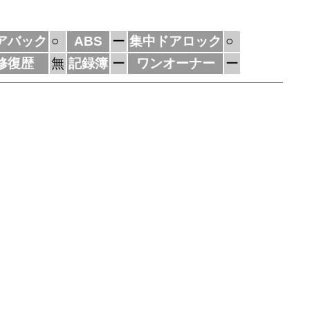
アバック
○
ABS
ー
集中ドアロック
○
修復歴
無
記録簿
ー
ワンオーナー
ー