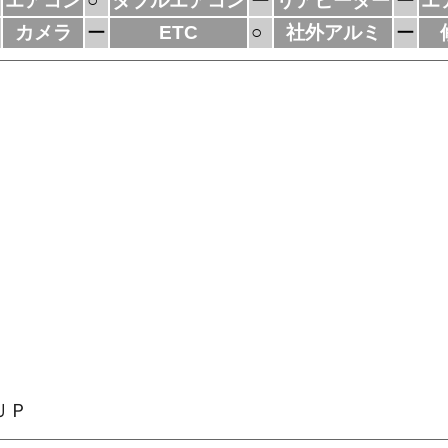
エアコン
○
ダブルエアコン
ー
リアヒーター
ー
エ
カメラ
ー
ETC
○
社外アルミ
ー
ＵＰ