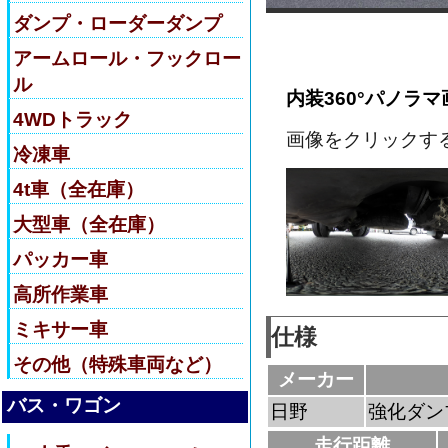
ダンプ・ローダーダンプ
アームロール・フックロー
ル
内装360°パノラマ
4WDトラック
画像をクリックす
冷凍車
4t車（全在庫）
大型車（全在庫）
パッカー車
高所作業車
ミキサー車
仕様
その他（特殊車両など）
メーカー
バス・ワゴン
日野
強化ダン
走行距離