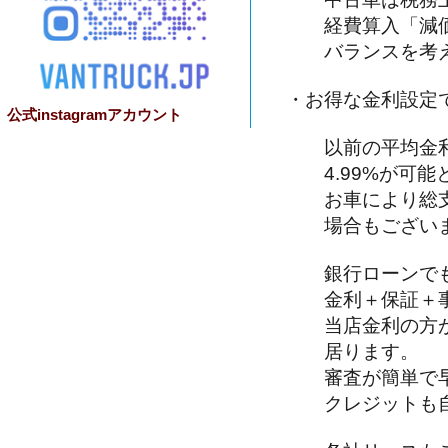
経費算入「減価
バランスを考え
・お得な金利設定
公式instagramアカウント
以前の平均金利
4.99%が可能
お車により総支
場合もございま
銀行ローンで
金利＋保証＋事
当店金利の方が
居ります。
審査が簡単で
クレジットも自