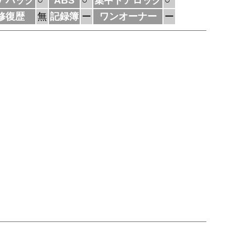
アバック
○
ABS
○
集中ドアロック
○
修復歴
無
記録簿
ー
ワンオーナー
ー