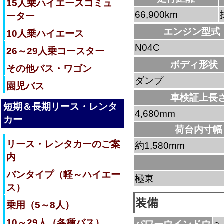
15人乗ハイエースコミュ
66,900km
ーター
エンジン型式
10人乗ハイエース
N04C
26～29人乗コースター
ボディ形状
その他バス・ワゴン
ダンプ
園児バス
車検証上長
短期＆長期リース・レンタ
4,680mm
カー
荷台内寸幅
リース・レンタカーのご案
約1,580mm
内
バンタイプ（軽～ハイエー
極東
ス）
装備
乗用（5～8人）
10～29人（各種バス）