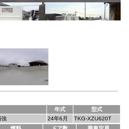
年式
型式
居補強
24年6月
TKG-XZU620T
燃料
ドア数
乗車定員