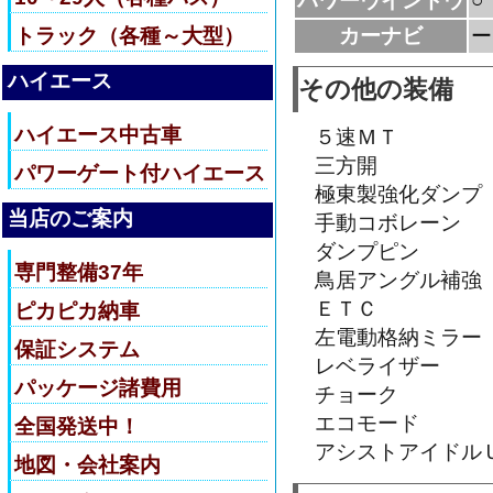
パワーウインドウ
○
トラック（各種～大型）
カーナビ
ー
ハイエース
その他の装備
ハイエース中古車
５速ＭＴ
三方開
パワーゲート付ハイエース
極東製強化ダンプ
当店のご案内
手動コボレーン
ダンプピン
専門整備37年
鳥居アングル補強
ＥＴＣ
ピカピカ納車
左電動格納ミラー
保証システム
レベライザー
パッケージ諸費用
チョーク
エコモード
全国発送中！
アシストアイドル
地図・会社案内