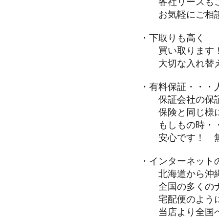
各社リースもご
お気軽にご相談
・下取りも高く
買い取ります！
大切な入れ替え
・有料保証・・・
保証会社の保証
保険と同じ様に
もしもの時・・
安心です！ 無
・インターネット
北海道から沖縄
全国の多くのナ
宅配便のように
当店より全国へ