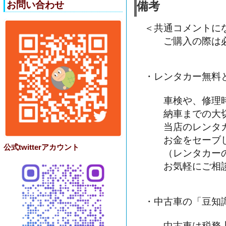
お問い合わせ
備考
＜共通コメントに
ご購入の際は必
・レンタカー無料
車検や、修理時
納車までの大切
当店のレンタカ
お金をセーブし
公式twitterアカウント
（レンタカーの
お気軽にご相談
・中古車の「豆知
中古車は税務上