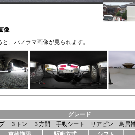
画像
ると、パノラマ画像が見られます。
グレード
プ ３トン ３方開 手動シート リアピン 鳥
車検期限
駆動方式
シフト