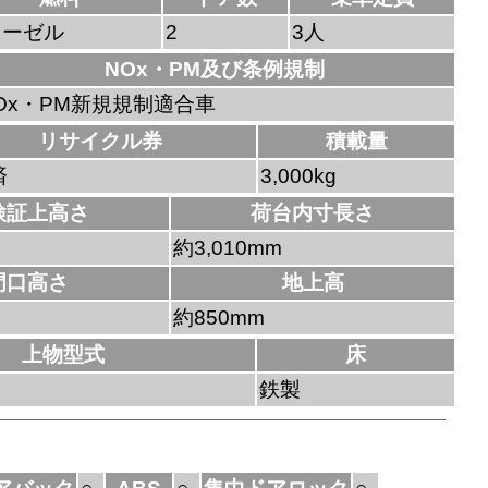
ィーゼル
2
3人
NOx・PM及び条例規制
Ox・PM新規規制適合車
リサイクル券
積載量
済
3,000kg
検証上高さ
荷台内寸長さ
約3,010mm
門口高さ
地上高
約850mm
上物型式
床
鉄製