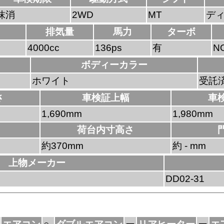
抹消
2WD
MT
デ
排気量
馬力
ターボ
4000cc
136ps
有
N
ボディーカラー
ホワイト
受託
さ
車検証上幅
車
1,690mm
1,980mm
荷台内寸高さ
約370mm
約 - mm
上物メーカー
DD02-31