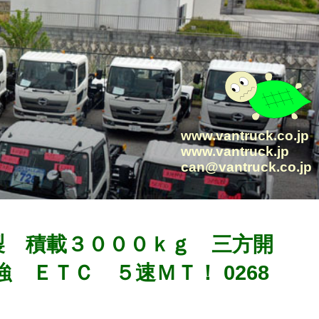
www.vantruck.co.jp
www.vantruck.jp
can@vantruck.co.jp
極東製 積載３０００ｋｇ 三方開
ＥＴＣ ５速ＭＴ！ 0268