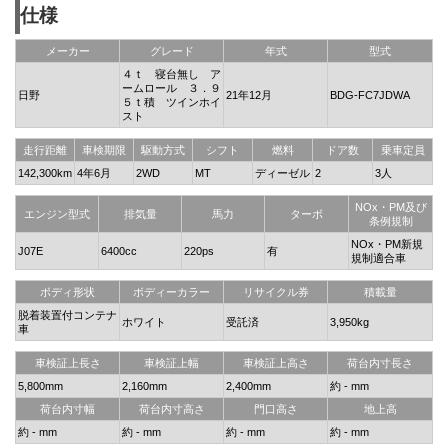
仕様
メーカー
グレード
年式
型式
４ｔ 寝台無し ア
ームロール ３．９
日野
21年12月
BDG-FC7JDWA
５ｔ積 ツインホイ
スト
走行距離
車検期限
駆動方式
シフト
燃料
ドア数
乗車定員
142,300km
4年6月
2WD
MT
ディーゼル
2
3人
NOx・PM及び
エンジン型式
排気量
馬力
ターボ
条例規制
NOx・PM新規
J07E
6400cc
220ps
有
規制適合車
ボディ形状
ボディーカラー
リサイクル券
積載量
脱着装置付コンテナ
ホワイト
受託済
3,950kg
車
車検証上長さ
車検証上幅
車検証上高さ
荷台内寸長さ
5,800mm
2,160mm
2,400mm
約 - mm
荷台内寸幅
荷台内寸高さ
門口高さ
地上高
約 - mm
約 - mm
約 - mm
約 - mm