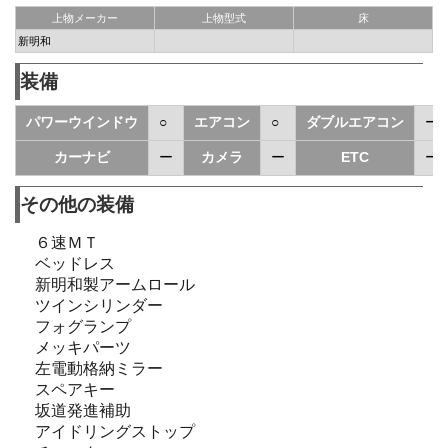
上物メーカー
上物型式
床
新明和
装備
パワーウインドウ
○
エアコン
○
ダブルエアコン
ー
カーナビ
ー
カメラ
ー
ETC
ー
その他の装備
６速ＭＴ
ベッドレス
新明和製アームロール
ツインシリンダー
フォグランプ
メッキパーツ
左電動格納ミラー
スペアキー
坂道発進補助
アイドリングストップ