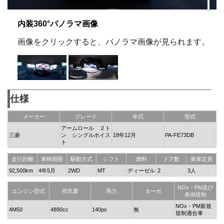
内装360°パノラマ画像
画像をクリックすると、パノラマ画像が見られます。
仕様
メーカー
グレード
年式
型式
アームロール ２ト
三菱
ン シングルホイス
18年12月
PA-FE73DB
ト
走行距離
車検期限
駆動方式
シフト
燃料
ドア数
乗車定員
92,500km
4年5月
2WD
MT
ディーゼル
2
3人
NOx・PM及び
エンジン型式
排気量
馬力
ターボ
条例規制
NOx・PM新規
4M50
4890cc
140ps
無
規制適合車