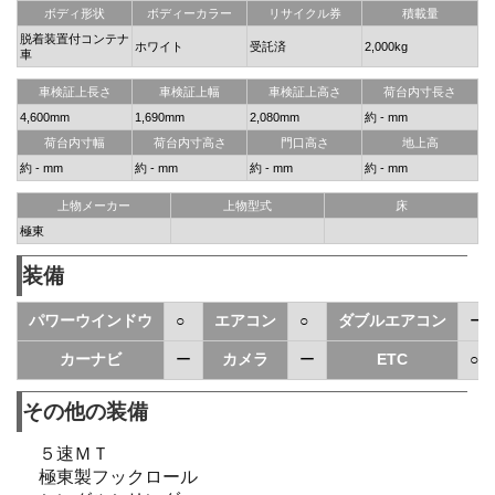
ボディ形状
ボディーカラー
リサイクル券
積載量
脱着装置付コンテナ
ホワイト
受託済
2,000kg
車
車検証上長さ
車検証上幅
車検証上高さ
荷台内寸長さ
4,600mm
1,690mm
2,080mm
約 - mm
荷台内寸幅
荷台内寸高さ
門口高さ
地上高
約 - mm
約 - mm
約 - mm
約 - mm
上物メーカー
上物型式
床
極東
装備
パワーウインドウ
○
エアコン
○
ダブルエアコン
ー
カーナビ
ー
カメラ
ー
ETC
○
その他の装備
５速ＭＴ
極東製フックロール