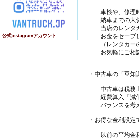
車検や、修理時
納車までの大切
当店のレンタカ
公式instagramアカウント
お金をセーブし
（レンタカーの
お気軽にご相談
・中古車の「豆知
中古車は税務上
経費算入「減価
バランスを考え
・お得な金利設定
以前の平均金利