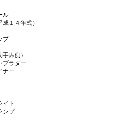
ール
平成１４年式）
ップ
助手席側）
ャブラダー
イナー
ライト
ランプ