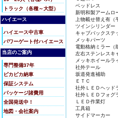
ベッドレス
トラック（各種～大型）
新明和製アームロ
ハイエース
上物載せ替え有（
ツインシリンダー
ハイエース中古車
キャブバックステ
メッキパーツ
パワーゲート付ハイエース
電動格納ミラー（
当店のご案内
左右ステンレスキ
メッキホイールラ
専門整備37年
社外テール
坂道発進補助
ピカピカ納車
ＥＴＣ
保証システム
社外ＬＥＤヘッド
パッケージ諸費用
社外ＬＥＤフォグ
ＬＥＤ作業灯
全国発送中！
工具箱
地図・会社案内
サイドマーカー