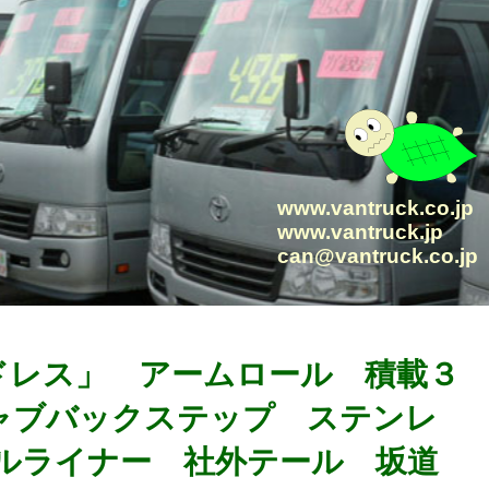
www.vantruck.co.jp
www.vantruck.jp
can@vantruck.co.jp
ッドレス」 アームロール 積載３
ャブバックステップ ステンレ
ルライナー 社外テール 坂道