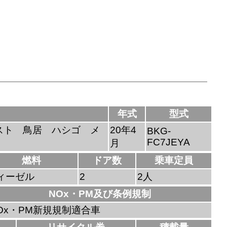
年式
型式
スト 鳥居 ハシゴ メ
20年4
BKG-
FC7JEYA
月
燃料
ドア数
乗車定員
ィーゼル
2
2人
NOx・PM及び条例規制
Ox・PM新規規制適合車