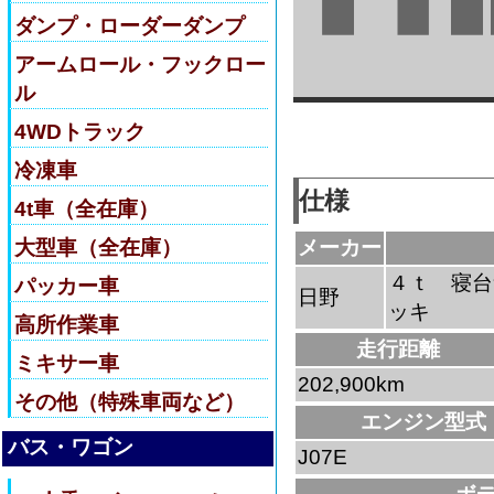
ダンプ・ローダーダンプ
アームロール・フックロー
ル
4WDトラック
冷凍車
仕様
4t車（全在庫）
大型車（全在庫）
メーカー
４ｔ 寝台
パッカー車
日野
ッキ
高所作業車
走行距離
ミキサー車
202,900km
その他（特殊車両など）
エンジン型式
バス・ワゴン
J07E