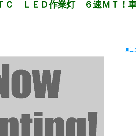
ＴＣ ＬＥＤ作業灯 ６速ＭＴ！
■