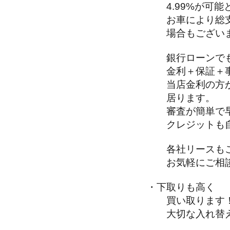
4.99%が可能
お車により総支
場合もございま
銀行ローンで
金利＋保証＋事
当店金利の方が
居ります。
審査が簡単で
クレジットも自
各社リースもご
お気軽にご相談
・下取りも高く
買い取ります！
大切な入れ替え