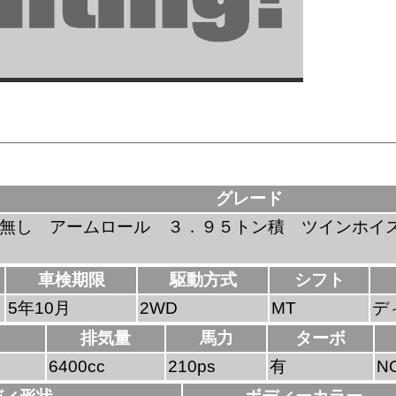
グレード
無し アームロール ３．９５トン積 ツインホイ
車検期限
駆動方式
シフト
5年10月
2WD
MT
デ
排気量
馬力
ターボ
6400cc
210ps
有
N