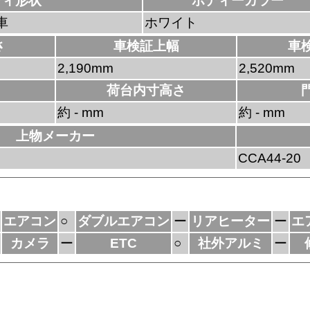
ディ形状
ボディーカラー
車
ホワイト
さ
車検証上幅
車
2,190mm
2,520mm
荷台内寸高さ
約 - mm
約 - mm
上物メーカー
CCA44-20
エアコン
○
ダブルエアコン
ー
リアヒーター
ー
エ
カメラ
ー
ETC
○
社外アルミ
ー