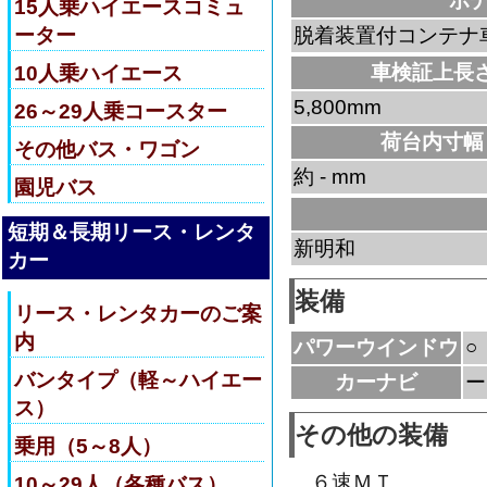
ボ
15人乗ハイエースコミュ
ーター
脱着装置付コンテナ
車検証上長
10人乗ハイエース
5,800mm
26～29人乗コースター
荷台内寸幅
その他バス・ワゴン
約 - mm
園児バス
短期＆長期リース・レンタ
新明和
カー
装備
リース・レンタカーのご案
内
パワーウインドウ
○
バンタイプ（軽～ハイエー
カーナビ
ー
ス）
その他の装備
乗用（5～8人）
６速ＭＴ
10～29人（各種バス）