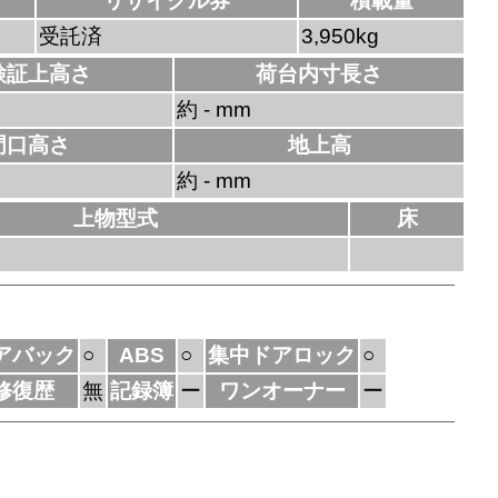
リサイクル券
積載量
受託済
3,950kg
検証上高さ
荷台内寸長さ
約 - mm
門口高さ
地上高
約 - mm
上物型式
床
アバック
○
ABS
○
集中ドアロック
○
修復歴
無
記録簿
ー
ワンオーナー
ー