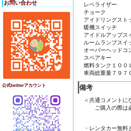
お問い合わせ
レベライザー
チョーク
アイドリングスト
暖機スイッチ
アイドルアップス
ルームランプスイ
オーバーヘッドコ
スペアキー
燃料タンク１００
車両総重量７９７
公式twitterアカウント
備考
＜共通コメントに
ご購入の際は必
・レンタカー無料