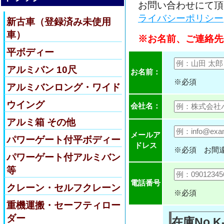
お問い合わせにて頂
ライバシーポリシー
新古車（登録済み未使用
車）
※お名前、ご連絡先
平ボディー
アルミバン 10尺
お名前：
※必須
アルミバンロング・ワイド
ウイング
会社名：
アルミ箱 その他
メールア
パワーゲート付平ボディー
ドレス
※必須 お間
パワーゲート付アルミバン
等
電話番号
クレーン・セルフクレーン
※必須
重機運搬・セーフティロー
ダー
在庫No