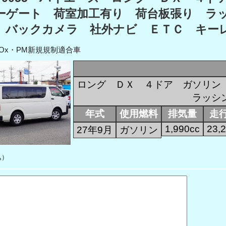
ーゲート 荷室加工有り 荷台板張り ラ
 バックカメラ 社外ナビ ＥＴＣ キー
NOx・PM新規規制適合車
ロング ＤＸ ４ドア ガソリン
ラッシ
年式
使用燃料
排気量
走
1,990cc
23,
27年9月
ガソリン
込）