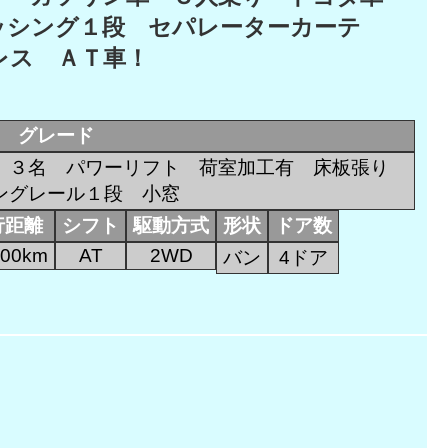
ッシング１段 セパレーターカーテ
レス ＡＴ車！
グレード
 ３名 パワーリフト 荷室加工有 床板張り
ングレール１段 小窓
行距離
シフト
駆動方式
形状
ドア数
200km
AT
2WD
バン
4ドア