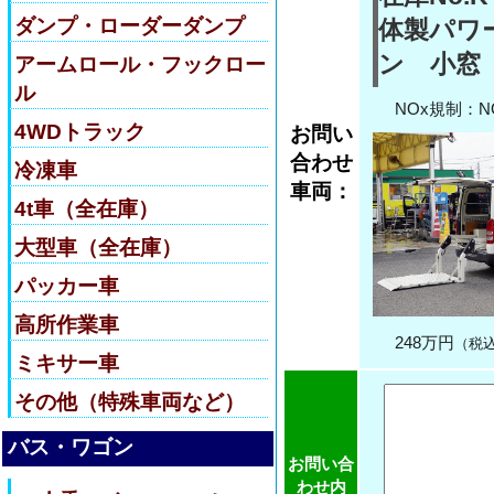
ダンプ・ローダーダンプ
体製パワ
ン 小窓
アームロール・フックロー
ル
NOx規制：
4WDトラック
お問い
合わせ
冷凍車
車両：
4t車（全在庫）
大型車（全在庫）
パッカー車
高所作業車
248万円
（税
ミキサー車
その他（特殊車両など）
バス・ワゴン
お問い合
わせ内