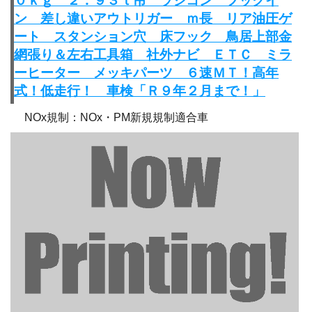
０ｋｇ ２．９３ｔ吊 ラジコン フックイ
ン 差し違いアウトリガー ｍ長 リア油圧ゲ
ート スタンション穴 床フック 鳥居上部金
網張り＆左右工具箱 社外ナビ ＥＴＣ ミラ
ーヒーター メッキパーツ ６速ＭＴ！高年
式！低走行！ 車検「Ｒ９年２月まで！」
NOx規制：NOx・PM新規規制適合車