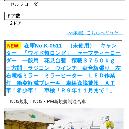
セルフローダー
ドア数
2ドア
>>詳細はこちらへどうぞ！
在庫No.K-0511 （未使用） キャン
NEW!
ター 「ワイド超ロング」 セーフティーロー
ダー 一般用 花見台製 積載３７５０ｋｇ
三方開 ラジコン ウインチ 荷台板張り 左
右電格ミラー ミラーヒーター ＬＥＤ作業
灯 衝突軽減ブレーキ 車線逸脱警報 ＡＴ
車！希少車！ 車検「Ｒ９年１１月まで！」
NOx規制：NOx・PM新規規制適合車