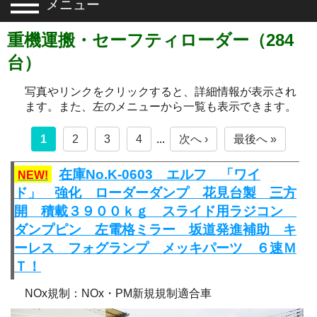
メニュー
重機運搬・セーフティローダー（284
台）
写真やリンクをクリックすると、詳細情報が表示され
ます。また、左のメニューから一覧も表示できます。
1
2
3
4
...
次へ ›
最後へ »
在庫No.K-0603 エルフ 「ワイ
NEW!
ド」 強化 ローダーダンプ 花見台製 三方
開 積載３９００ｋｇ スライド用ラジコン
ダンプピン 左電格ミラー 坂道発進補助 キ
ーレス フォグランプ メッキパーツ ６速Ｍ
Ｔ！
NOx規制：NOx・PM新規規制適合車