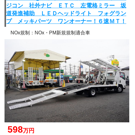
ジコン 社外ナビ ＥＴＣ 左電格ミラー 坂
道発進補助 ＬＥＤヘッドライト フォグラン
プ メッキパーツ ワンオーナー！６速ＭＴ！
NOx規制：NOx・PM新規規制適合車
598
万円