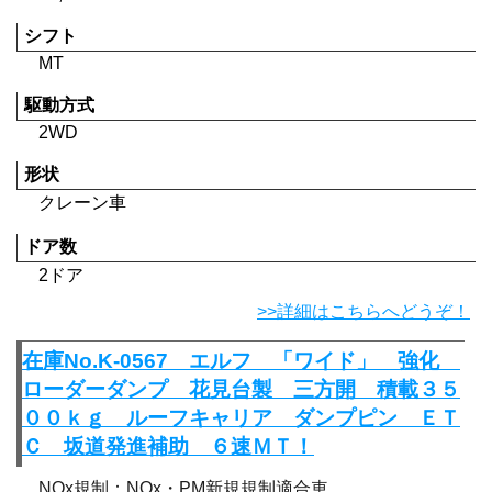
シフト
MT
駆動方式
2WD
形状
クレーン車
ドア数
2ドア
>>詳細はこちらへどうぞ！
在庫No.K-0567 エルフ 「ワイド」 強化
ローダーダンプ 花見台製 三方開 積載３５
００ｋｇ ルーフキャリア ダンプピン ＥＴ
Ｃ 坂道発進補助 ６速ＭＴ！
NOx規制：NOx・PM新規規制適合車