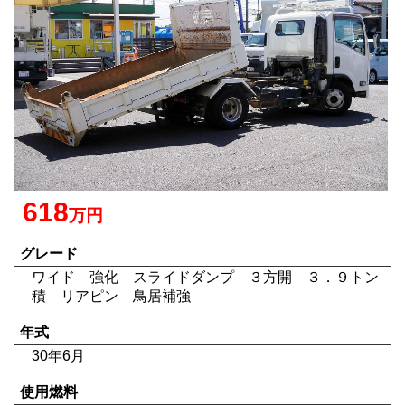
618
万円
グレード
ワイド 強化 スライドダンプ ３方開 ３．９トン
積 リアピン 鳥居補強
年式
30年6月
使用燃料