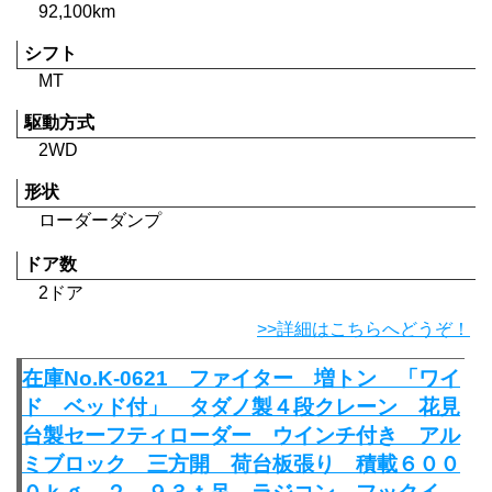
92,100km
シフト
MT
駆動方式
2WD
形状
ローダーダンプ
ドア数
2ドア
>>詳細はこちらへどうぞ！
在庫No.K-0621 ファイター 増トン 「ワイ
ド ベッド付」 タダノ製４段クレーン 花見
台製セーフティローダー ウインチ付き アル
ミブロック 三方開 荷台板張り 積載６００