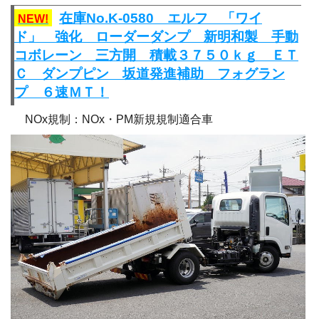
在庫No.K-0580 エルフ 「ワイ
NEW!
ド」 強化 ローダーダンプ 新明和製 手動
コボレーン 三方開 積載３７５０ｋｇ ＥＴ
Ｃ ダンプピン 坂道発進補助 フォグラン
プ ６速ＭＴ！
NOx規制：NOx・PM新規規制適合車