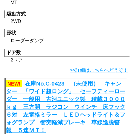
MT
駆動方式
2WD
形状
ローダーダンプ
ドア数
2ドア
>>詳細はこちらへどうぞ！
在庫No.C-0423 （未使用） キャン
NEW!
ター 「ワイド超ロング」 セーフティーロー
ダー 一般用 古河ユニック製 積載３０００
ｋｇ 三方開 ラジコン ウインチ 床フック
６対 左電格ミラー ＬＥＤヘッドライト＆フ
ォグランプ 衝突軽減ブレーキ 車線逸脱警
報 ５速ＭＴ！