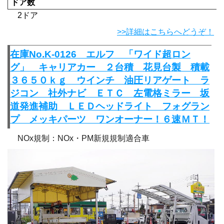
ドア数
2ドア
>>詳細はこちらへどうぞ！
在庫No.K-0126 エルフ 「ワイド超ロン
グ」 キャリアカー ２台積 花見台製 積載
３６５０ｋｇ ウインチ 油圧リアゲート ラ
ジコン 社外ナビ ＥＴＣ 左電格ミラー 坂
道発進補助 ＬＥＤヘッドライト フォグラン
プ メッキパーツ ワンオーナー！６速ＭＴ！
NOx規制：NOx・PM新規規制適合車