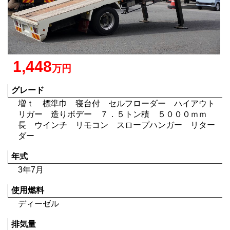
1,448
万円
グレード
増ｔ 標準巾 寝台付 セルフローダー ハイアウト
リガー 造りボデー ７．５トン積 ５０００ｍｍ
長 ウインチ リモコン スロープハンガー リター
ダー
年式
3年7月
使用燃料
ディーゼル
排気量