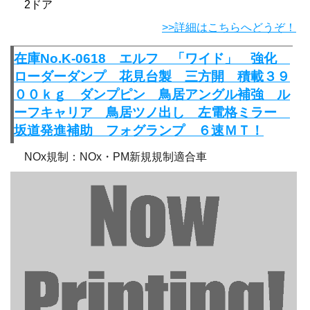
2ドア
>>詳細はこちらへどうぞ！
在庫No.K-0618 エルフ 「ワイド」 強化
ローダーダンプ 花見台製 三方開 積載３９
００ｋｇ ダンプピン 鳥居アングル補強 ル
ーフキャリア 鳥居ツノ出し 左電格ミラー
坂道発進補助 フォグランプ ６速ＭＴ！
NOx規制：NOx・PM新規規制適合車