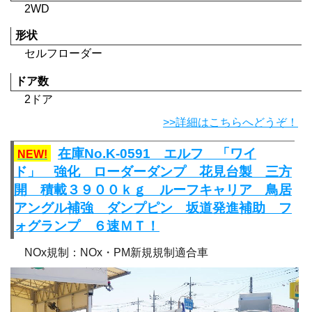
2WD
形状
セルフローダー
ドア数
2ドア
>>詳細はこちらへどうぞ！
在庫No.K-0591 エルフ 「ワイ
NEW!
ド」 強化 ローダーダンプ 花見台製 三方
開 積載３９００ｋｇ ルーフキャリア 鳥居
アングル補強 ダンプピン 坂道発進補助 フ
ォグランプ ６速ＭＴ！
NOx規制：NOx・PM新規規制適合車