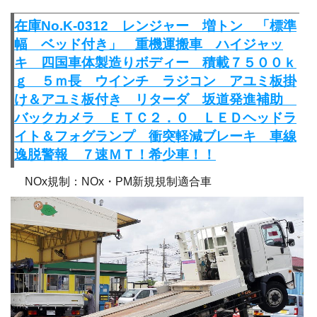
在庫No.K-0312 レンジャー 増トン 「標準
幅 ベッド付き」 重機運搬車 ハイジャッ
キ 四国車体製造りボディー 積載７５００ｋ
ｇ ５ｍ長 ウインチ ラジコン アユミ板掛
け＆アユミ板付き リターダ 坂道発進補助
バックカメラ ＥＴＣ２．０ ＬＥＤヘッドラ
イト＆フォグランプ 衝突軽減ブレーキ 車線
逸脱警報 ７速ＭＴ！希少車！！
NOx規制：NOx・PM新規規制適合車