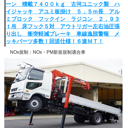
ーン 積載７４００ｋｇ 古河ユニック製 ハ
イジャッキ アユミ板掛け ５．５ｍ長 アル
ミブロック フックイン ラジコン ２．９３
ｔ吊 床フック５対 アウトリガー左右油圧張
り出し 衝突軽減ブレーキ 車線逸脱警報 メ
ッキパーツ多数！回送仕様！６速ＭＴ！
NOx規制：NOx・PM新規規制適合車