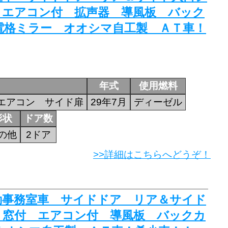
 エアコン付 拡声器 導風板 バック
電格ミラー オオシマ自工製 ＡＴ車！
年式
使用燃料
エアコン サイド扉
29年7月
ディーゼル
形状
ドア数
の他
2ドア
>>詳細はこちらへどうぞ！
移動事務室車 サイドドア リア＆サイド
 窓付 エアコン付 導風板 バックカ