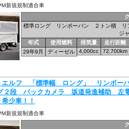
・PM新規規制適合車
標準ロング リンボーバン ２トン積 リ
ジ
年式
使用燃料
排気量
走行距離
4,000cc
72,700km
29年9月
ディーゼル
806 エルフ 「標準幅 ロング」 リンボ
グ２段 バックカメラ 坂道発進補助 左
！希少車！！
・PM新規規制適合車