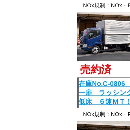
NOx規制：NOx
売約済
在庫No.C-0
ー扉 ラッシン
低床 ６速ＭＴ
NOx規制：NOx