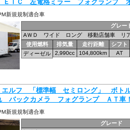
 ＥＴＣ 左電格ミラー フォグランプ 
・PM新規規制適合車
グレー
AＷＤ ワイド ロング 移動店舗車 リ
使用燃料
排気量
走行距離
シフト
2,990cc
104,800km
AT
ディーゼル
829 エルフ 「標準幅 セミロング」 ボ
れ バックカメラ フォグランプ ＡＴ車
・PM新規規制適合車
グレード