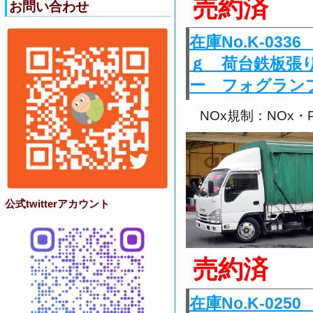
売約済
お問い合わせ
在庫No.K-0
ｇ 荷台鉄板張
ー フォグラン
NOx規制：NOx
公式twitterアカウント
売約済
在庫No.K-0