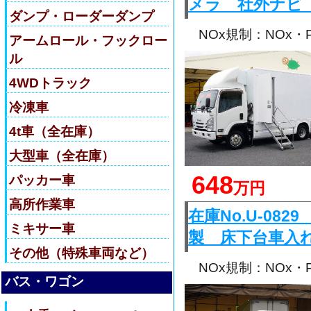
メラ 社外ナビ
ダンプ・ローダーダンプ
NOx規制：NOx
アームロール・フックロー
ル
4WDトラック
冷凍車
4t車（全在庫）
大型車（全在庫）
648
パッカー車
万円
高所作業車
在庫No.U-0
ミキサー車
製 床下台車入
その他（特殊車両など）
NOx規制：NOx
バス・ワゴン