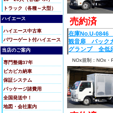
トラック（各種～大型）
ハイエース
売約済
ハイエース中古車
在庫No.U-0
パワーゲート付ハイエース
観音扉 バック
グランプ 全低
当店のご案内
NOx規制：NOx
専門整備37年
ピカピカ納車
保証システム
パッケージ諸費用
全国発送中！
地図・会社案内