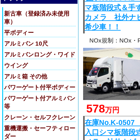
マ板階段式＆手
新古車（登録済み未使用
カメラ 社外ナ
車）
希少車！！
平ボディー
NOx規制：NOx
アルミバン 10尺
アルミバンロング・ワイド
ウイング
アルミ箱 その他
パワーゲート付平ボディー
パワーゲート付アルミバン
578
等
万円
クレーン・セルフクレーン
在庫No.K-0
重機運搬・セーフティロー
入口シマ板階段
ダー