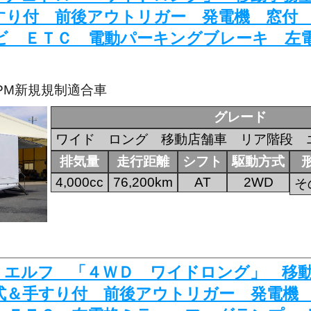
すり付 前後アウトリガー 発電機 窓付
ビ ＥＴＣ 電動パーキングブレーキ 左
・PM新規規制適合車
グレード
ワイド ロング 移動店舗車 リア階段 
排気量
走行距離
シフト
駆動方式
4,000cc
76,200km
AT
2WD
そ
507 エルフ 「４ＷＤ ワイドロング」 
式＆手すり付 前後アウトリガー 発電機