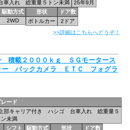
台車入れ 総重量５トン未満
25年9月
駆動方式
形状
ドア数
2WD
ボトルカー
2ドア
>>詳細はこちらへどうぞ！
カー 積載２０００ｋｇ ＳＧモータース
ラー バックカメラ ＥＴＣ フォグラ
グレード
上部キャリア付き ハシゴ 台車入れ 総重量５
トン未満
シフト
駆動方式
形状
ドア数