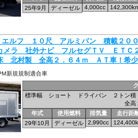
4,000cc
142,300k
25年9月
ディーゼル
846 エルフ １０尺 アルミバン 積載２
カメラ 社外ナビ フルセグＴＶ ＥＴＣ
床 北村製 全高２．６４ｍ ＡＴ車！希少
・PM新規規制適合車
標準幅 ショート ドライバン ２トン
全高
年式
使用燃料
排気量
走行距
2,990cc
124,400
29年10月
ディーゼル