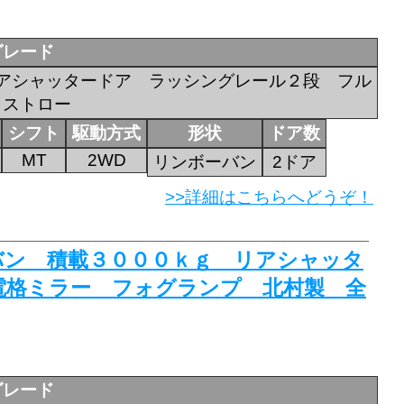
グレード
アシャッタードア ラッシングレール２段 フル
ャストロー
シフト
駆動方式
形状
ドア数
MT
2WD
リンボーバン
2ドア
>>詳細はこちらへどうぞ！
ーバン 積載３０００ｋｇ リアシャッタ
電格ミラー フォグランプ 北村製 全
グレード