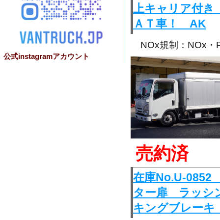
上キャリア付き
ＡＴ車！ AK
NOx規制：NOx
公式instagramアカウント
売約済
在庫No.U-0
ター扉 ラッシ
キングブレーキ