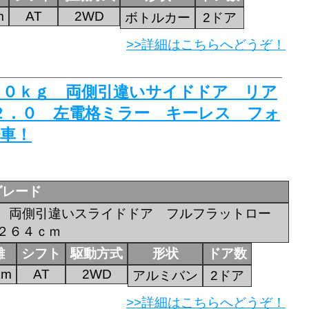
m
AT
2WD
ボトルカー
2ドア
>>詳細はこちらへどうぞ！
０００ｋｇ 両側引違いサイドドア リア
２．０ 左電格ミラー キーレス フォ
車！
グレード
積 両側引違いスライドドア フルフラットロー
２６４ｃｍ
離
シフト
駆動方式
形状
ドア数
km
AT
2WD
アルミバン
2ドア
>>詳細はこちらへどうぞ！