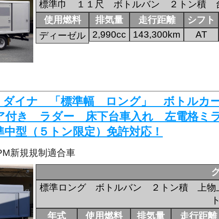
標準巾 １１尺 ボトルバン ２トン積 
使用燃料
排気量
走行距離
シフト
2,990cc
143,300km
AT
ディーゼル
753 ダイナ 「標準幅 ロング」 ボトル
ア付き ラダー 床下台車入れ 左電格ミ
準中型（５トン限定）免許対応！
・PM新規規制適合車
標準ロング ボトルバン ２トン積 上物
年式
使用燃料
排気量
走行距離