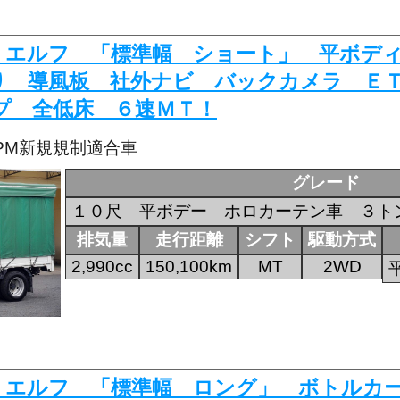
336 エルフ 「標準幅 ショート」 平ボ
り 導風板 社外ナビ バックカメラ Ｅ
プ 全低床 ６速ＭＴ！
・PM新規規制適合車
グレード
１０尺 平ボデー ホロカーテン車 ３ト
排気量
走行距離
シフト
駆動方式
2,990cc
150,100km
MT
2WD
250 エルフ 「標準幅 ロング」 ボトル