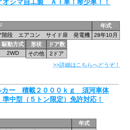
オオシマ自工製 ＡＴ車！希少車！！
ド
年式
ア階段 エアコン サイド扉 発電機
28年10月
駆動方式
形状
ドア数
2WD
その他
2ドア
>>詳細はこちらへどうぞ！
トルカー 積載２０００ｋｇ 須河車体
！準中型（５トン限定）免許対応！
年式