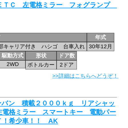
 ＥＴＣ 左電格ミラー フォグランプ
ド
年式
部キャリア付き ハシゴ 台車入れ
30年12月
駆動方式
形状
ドア数
2WD
ボトルカー
2ドア
>>詳細はこちらへどうぞ！
ボーバン 積載２０００ｋｇ リアシャッ
左電格ミラー スマートキー 電動パー
！希少車！！ AK