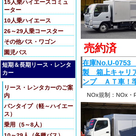
15人乗ハイエースコミュ
ーター
10人乗ハイエース
26～29人乗コースター
その他バス・ワゴン
売約済
園児バス
在庫No.U-0
短期＆長期リース・レンタ
製 箱上キャリ
カー
ンプ ＡＴ車！
リース・レンタカーのご案
NOx規制：NOx
内
バンタイプ（軽～ハイエー
ス）
乗用（5～8人）
10～29人（各種バス）