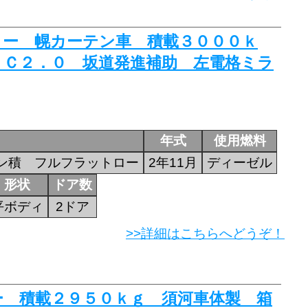
ディー 幌カーテン車 積載３０００ｋ
ＴＣ２．０ 坂道発進補助 左電格ミラ
年式
使用燃料
ン積 フルフラットロー
2年11月
ディーゼル
形状
ドア数
平ボディ
2ドア
>>詳細はこちらへどうぞ！
カー 積載２９５０ｋｇ 須河車体製 箱