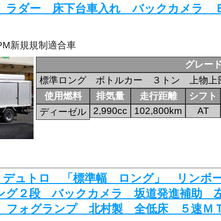
 ラダー 床下台車入れ バックカメラ
・PM新規規制適合車
グレー
標準ロング ボトルカー ３トン 上物上
使用燃料
排気量
走行距離
シフト
2,990cc
102,800km
AT
ディーゼル
852 デュトロ 「標準幅 ロング」 リン
ング２段 バックカメラ 坂道発進補助 
 フォグランプ 北村製 全低床 ５速ＭＴ