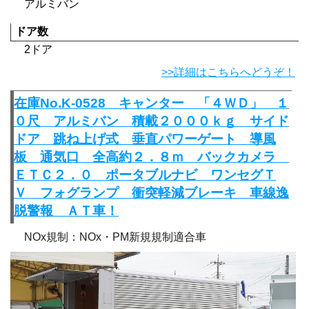
アルミバン
ドア数
2ドア
>>詳細はこちらへどうぞ！
在庫No.K-0528 キャンター 「４ＷＤ」 １
０尺 アルミバン 積載２０００ｋｇ サイド
ドア 跳ね上げ式 垂直パワーゲート 導風
板 通気口 全高約２．８ｍ バックカメラ
ＥＴＣ２．０ ポータブルナビ ワンセグＴ
Ｖ フォグランプ 衝突軽減ブレーキ 車線逸
脱警報 ＡＴ車！
NOx規制：NOx・PM新規規制適合車