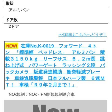
形状
アルミバン
ドア数
2ドア
>>詳細はこちらへどうぞ！
在庫No.K-0619 フォワード ４ト
NEW!
ン 「標準幅 ベッドレス」 アルミバン 積
載３１５０ｋｇ リーフサス ６．２ｍ長 跳
ね上げ式 パワーゲート ラッシング２段 バ
ックカメラ 坂道発進補助 衝突軽減ブレー
キ 車線逸脱警報 日本フルハーフ製 ６速Ｍ
Ｔ！ 車検「Ｒ９年２月まで！」
NOx規制：NOx・PM新規規制適合車