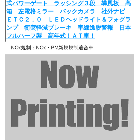
式パワーゲート ラッシング３段 導風板 高
箱 左電格ミラー バックカメラ 社外ナビ
ＥＴＣ２．０ ＬＥＤヘッドライト＆フォグラ
ンプ 衝突軽減ブレーキ 車線逸脱警報 日本
フルハーフ製 高年式！ＡＴ車！
NOx規制：NOx・PM新規規制適合車