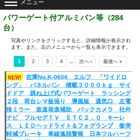
メニュー
パワーゲート付アルミバン等（284
台）
写真やリンクをクリックすると、詳細情報が表示され
ます。また、左のメニューから一覧も表示できます。
1
2
3
4
...
次へ ›
最後へ »
在庫No.K-0604 エルフ 「ワイドロ
NEW!
ング」 パネルバン 積載３０００ｋｇ サイ
ドドア 跳ね上げ式パワーゲート ラッシング
２段 荷台シマ板張り 導風板 通気口 左電
格ミラー 坂道発進補助 バックカメラ 社外
ナビ フルセグＴＶ ＥＴＣ２．０ キーレ
ス ＬＥＤヘッドライト＆フォグランプ 衝突
軽減ブレーキ 車線逸脱警報 日本フルハーフ