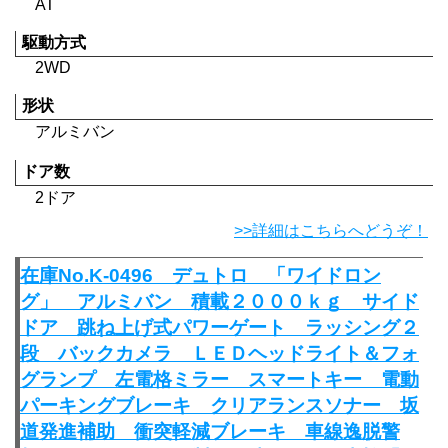
AT
駆動方式
2WD
形状
アルミバン
ドア数
2ドア
>>詳細はこちらへどうぞ！
在庫No.K-0496 デュトロ 「ワイドロン
グ」 アルミバン 積載２０００ｋｇ サイド
ドア 跳ね上げ式パワーゲート ラッシング２
段 バックカメラ ＬＥＤヘッドライト＆フォ
グランプ 左電格ミラー スマートキー 電動
パーキングブレーキ クリアランスソナー 坂
道発進補助 衝突軽減ブレーキ 車線逸脱警