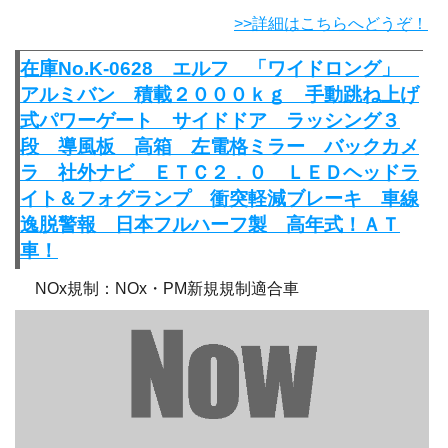
>>詳細はこちらへどうぞ！
在庫No.K-0628 エルフ 「ワイドロング」
アルミバン 積載２０００ｋｇ 手動跳ね上げ
式パワーゲート サイドドア ラッシング３
段 導風板 高箱 左電格ミラー バックカメ
ラ 社外ナビ ＥＴＣ２．０ ＬＥＤヘッドラ
イト＆フォグランプ 衝突軽減ブレーキ 車線
逸脱警報 日本フルハーフ製 高年式！ＡＴ
車！
NOx規制：NOx・PM新規規制適合車