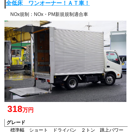
全低床 ワンオーナー！ＡＴ車！
NOx規制：NOx・PM新規規制適合車
318
万円
グレード
標準幅 ショート ドライバン ２トン 跳上パワー