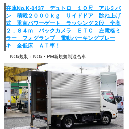
在庫No.K-0437 デュトロ １０尺 アルミバ
ン 積載２０００ｋｇ サイドドア 跳ね上げ
式 垂直パワーゲート ラッシング２段 全高
２．８４ｍ バックカメラ ＥＴＣ 左電格ミ
ラー フォグランプ 電動パーキングブレー
キ 全低床 ＡＴ車！
NOx規制：NOx・PM新規規制適合車