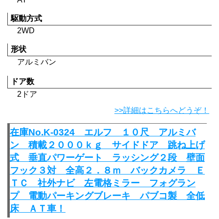
駆動方式
2WD
形状
アルミバン
ドア数
2ドア
>>詳細はこちらへどうぞ！
在庫No.K-0324 エルフ １０尺 アルミバ
ン 積載２０００ｋｇ サイドドア 跳ね上げ
式 垂直パワーゲート ラッシング２段 壁面
フック３対 全高２．８ｍ バックカメラ Ｅ
ＴＣ 社外ナビ 左電格ミラー フォグラン
プ 電動パーキングブレーキ パブコ製 全低
床 ＡＴ車！