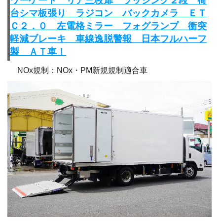
ワーゲート リア三枚扉 ラッシング２段 荷
台シマ板張り ラジコン バックカメラ ＥＴ
Ｃ２．０ 左電格ミラー フォグランプ 衝突
軽減ブレーキ 車線逸脱警報 日本フルハーフ
製 ＡＴ車！
NOx規制：NOx・PM新規規制適合車