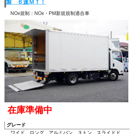
製 ６速ＭＴ！
NOx規制：NOx・PM新規規制適合車
在庫準備中
グレード
ワイド ロング アルミバン ３トン スライドド