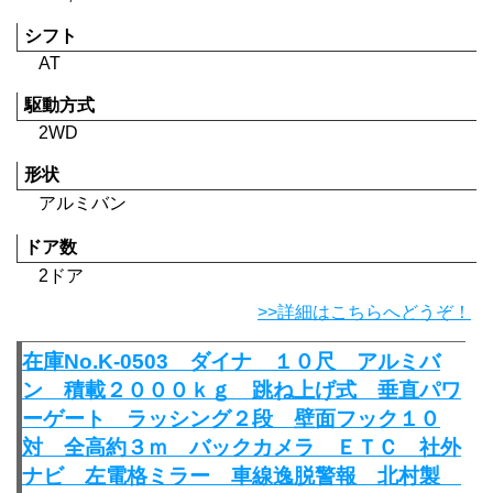
シフト
AT
駆動方式
2WD
形状
アルミバン
ドア数
2ドア
>>詳細はこちらへどうぞ！
在庫No.K-0503 ダイナ １０尺 アルミバ
ン 積載２０００ｋｇ 跳ね上げ式 垂直パワ
ーゲート ラッシング２段 壁面フック１０
対 全高約３ｍ バックカメラ ＥＴＣ 社外
ナビ 左電格ミラー 車線逸脱警報 北村製