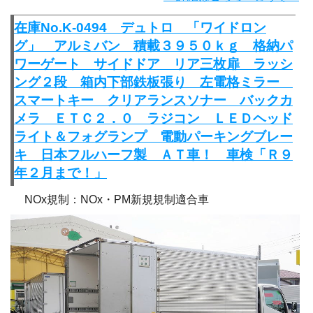
在庫No.K-0494 デュトロ 「ワイドロン
グ」 アルミバン 積載３９５０ｋｇ 格納パ
ワーゲート サイドドア リア三枚扉 ラッシ
ング２段 箱内下部鉄板張り 左電格ミラー
スマートキー クリアランスソナー バックカ
メラ ＥＴＣ２．０ ラジコン ＬＥＤヘッド
ライト＆フォグランプ 電動パーキングブレー
キ 日本フルハーフ製 ＡＴ車！ 車検「Ｒ９
年２月まで！」
NOx規制：NOx・PM新規規制適合車