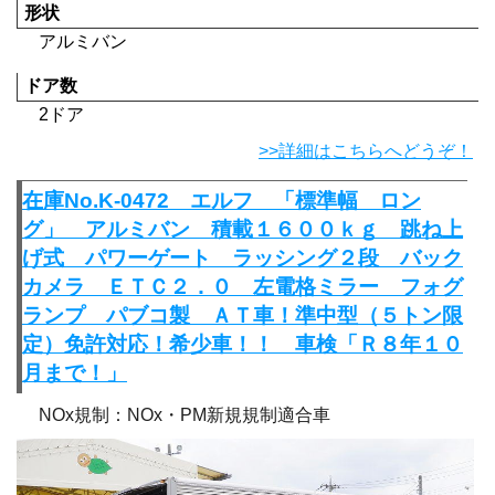
形状
アルミバン
ドア数
2ドア
>>詳細はこちらへどうぞ！
在庫No.K-0472 エルフ 「標準幅 ロン
グ」 アルミバン 積載１６００ｋｇ 跳ね上
げ式 パワーゲート ラッシング２段 バック
カメラ ＥＴＣ２．０ 左電格ミラー フォグ
ランプ パブコ製 ＡＴ車！準中型（５トン限
定）免許対応！希少車！！ 車検「Ｒ８年１０
月まで！」
NOx規制：NOx・PM新規規制適合車